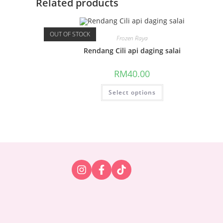
Related products
OUT OF STOCK
Frozen Raya
Rendang Cili api daging salai
RM
40.00
Select options