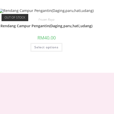
OUT OF STOCK
Frozen Raya
Rendang Campur Pengantin(Daging,paru,hati,udang)
RM
40.00
Select options