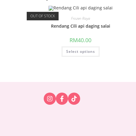
OUT OF STOCK
Frozen Raya
Rendang Cili api daging salai
RM
40.00
Select options