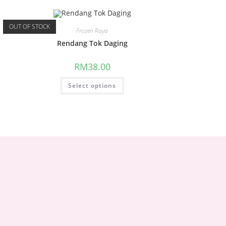
OUT OF STOCK
Frozen Raya
Rendang Tok Daging
RM
38.00
Select options